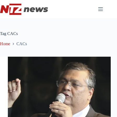
Pular
para
o
conteúdo
Tag
CACs
Home
CACs