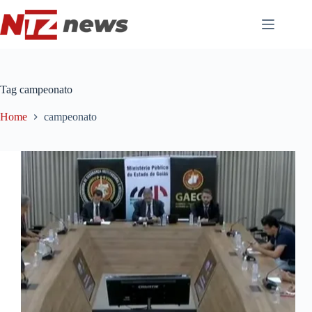
Pular
para
o
conteúdo
Tag
campeonato
Home
campeonato