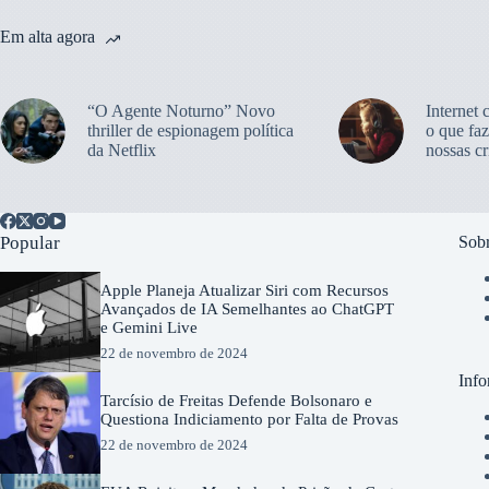
Em alta agora
“O Agente Noturno” Novo
Internet 
thriller de espionagem política
o que faz
da Netflix
nossas cr
Popular
Sobr
Apple Planeja Atualizar Siri com Recursos
Avançados de IA Semelhantes ao ChatGPT
e Gemini Live
22 de novembro de 2024
Info
Tarcísio de Freitas Defende Bolsonaro e
Questiona Indiciamento por Falta de Provas
22 de novembro de 2024