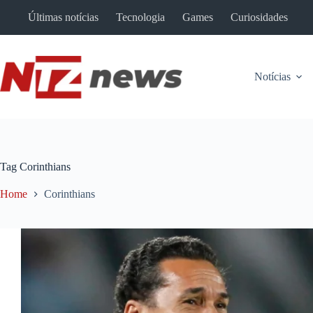
Pular
Últimas notícias
Tecnologia
Games
Curiosidades
para
o
conteúdo
Notícias
Tag
Corinthians
Home
Corinthians