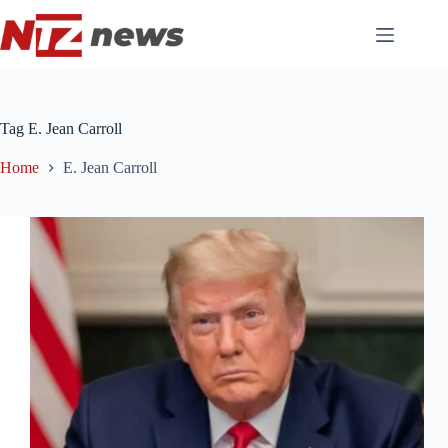
Pular
para
o
conteúdo
Tag
E. Jean Carroll
Home
E. Jean Carroll