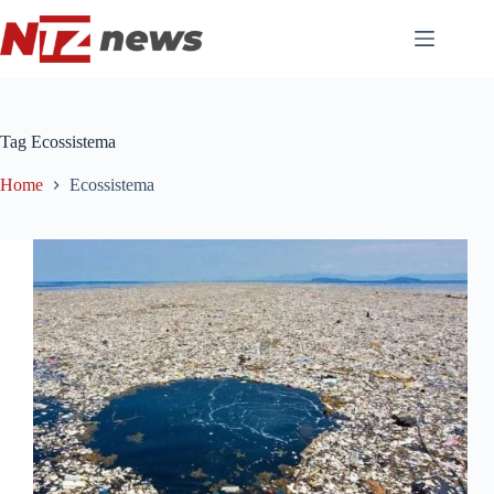
Pular
para
o
conteúdo
Tag
Ecossistema
Home
Ecossistema