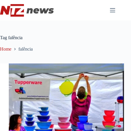
Pular
para
o
conteúdo
Tag
falência
Home
falência