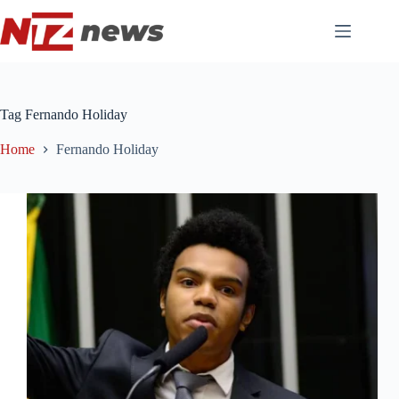
Pular
para
o
conteúdo
Tag
Fernando Holiday
Home
Fernando Holiday