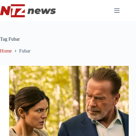
Pular
para
o
conteúdo
Tag
Fubar
Home
Fubar