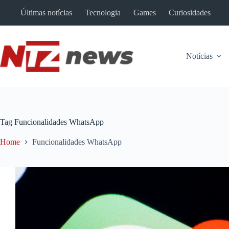
Pular
Últimas notícias
Tecnologia
Games
Curiosidades
para
o
conteúdo
Notícias
Tag
Funcionalidades WhatsApp
Home
Funcionalidades WhatsApp