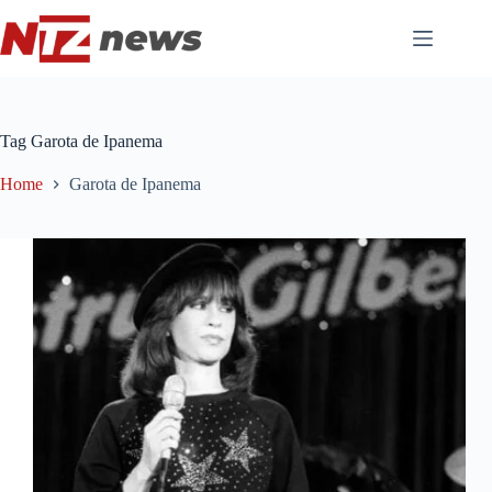
Pular
para
o
conteúdo
Tag
Garota de Ipanema
Home
Garota de Ipanema