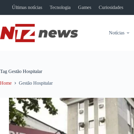
Pular
Últimas notícias
Tecnologia
Games
Curiosidades
para
o
conteúdo
Notícias
Tag
Gestão Hospitalar
Home
Gestão Hospitalar