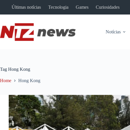
Pular
Últimas notícias
Tecnologia
Games
Curiosidades
para
o
conteúdo
Notícias
Tag
Hong Kong
Home
Hong Kong