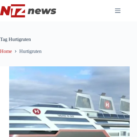
Pular
para
o
conteúdo
Tag
Hurtigruten
Home
Hurtigruten