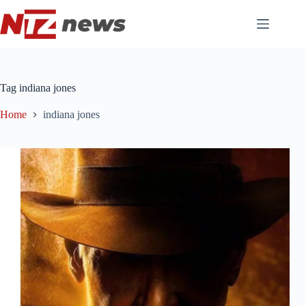
Pular
para
o
conteúdo
Tag
indiana jones
Home
indiana jones