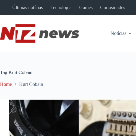
Pular
Últimas notícias
Tecnologia
Games
Curiosidades
para
o
conteúdo
Notícias
Tag
Kurt Cobain
Home
Kurt Cobain