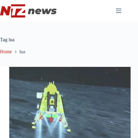
Pular
para
o
conteúdo
Tag
lua
Home
lua