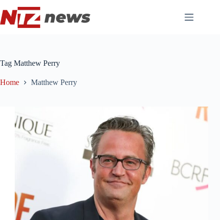
Pular
para
o
conteúdo
Tag
Matthew Perry
Home
Matthew Perry