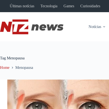
Pular
Últimas notícias
Tecnologia
Games
Curiosidades
para
o
conteúdo
Notícias
Tag
Menopausa
Home
Menopausa