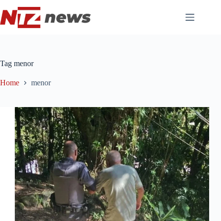
Pular
para
o
conteúdo
Tag
menor
Home
menor