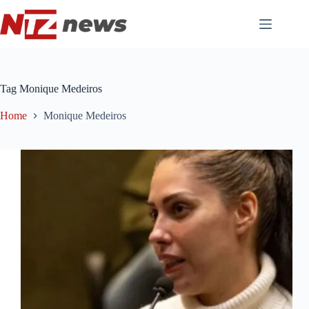
Pular
para
o
conteúdo
Tag
Monique Medeiros
Home
Monique Medeiros