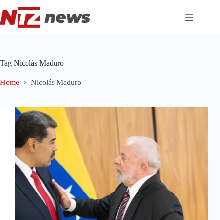
Pular
para
o
conteúdo
Tag
Nicolás Maduro
Home
Nicolás Maduro