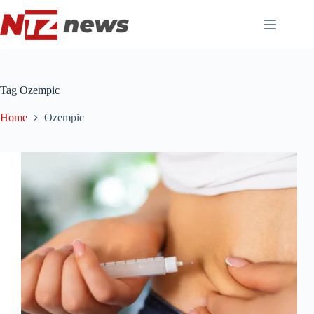
Pular
para
o
conteúdo
Tag
Ozempic
Home
Ozempic