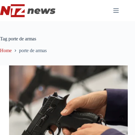
Pular
para
o
conteúdo
Tag
porte de armas
Home
porte de armas