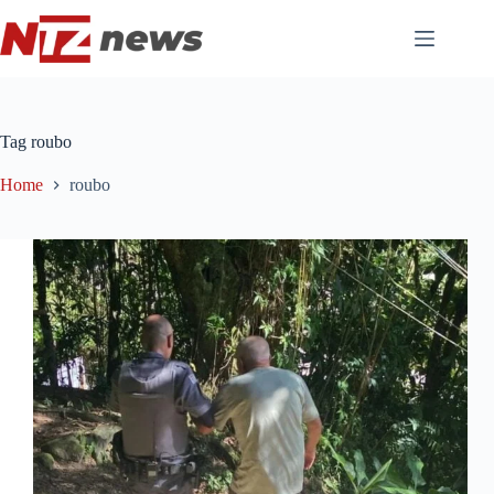
Pular
para
o
conteúdo
Tag
roubo
Home
roubo