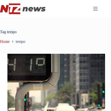
Pular
para
o
conteúdo
Tag
tempo
Home
tempo