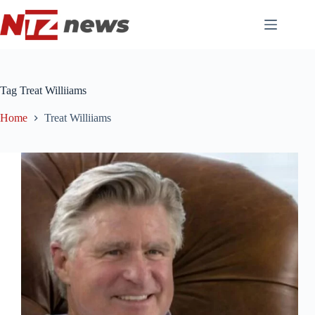
Pular
para
o
conteúdo
Tag
Treat Williiams
Home
Treat Williiams