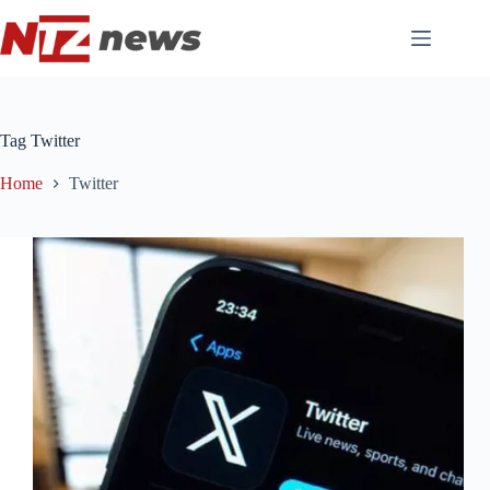
Pular
para
o
conteúdo
Tag
Twitter
Home
Twitter