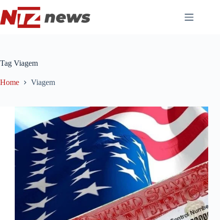
Pular
para
o
conteúdo
Tag
Viagem
Home
Viagem