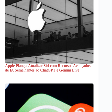
Apple Planeja Atualizar Siri com Recursos Avançados
de IA Semelhantes ao ChatGPT e Gemini Live