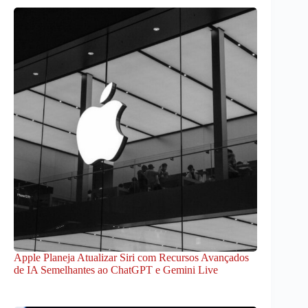
Apple Planeja Atualizar Siri com Recursos Avançados
de IA Semelhantes ao ChatGPT e Gemini Live