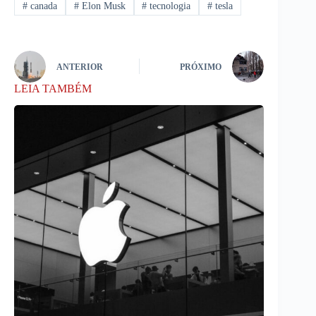
#
canada
#
Elon Musk
#
tecnologia
#
tesla
ANTERIOR
PRÓXIMO
LEIA TAMBÉM