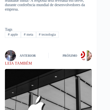
realidade mista? A resposta será revelada em breve,
durante conferência mundial de desenvolvedores da
empresa.
Tags
#
apple
#
meta
#
tecnologia
ANTERIOR
PRÓXIMO
LEIA TAMBÉM