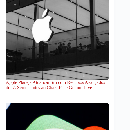
Apple Planeja Atualizar Siri com Recursos Avançados
de IA Semelhantes ao ChatGPT e Gemini Live