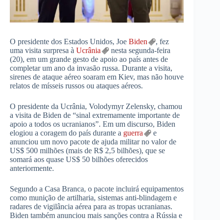
O presidente dos Estados Unidos, Joe
Biden
, fez
uma visita surpresa à
Ucrânia
nesta segunda-feira
(20), em um grande gesto de apoio ao país antes de
completar um ano da invasão russa. Durante a visita,
sirenes de ataque aéreo soaram em Kiev, mas não houve
relatos de mísseis russos ou ataques aéreos.
O presidente da Ucrânia, Volodymyr Zelensky, chamou
a visita de Biden de “sinal extremamente importante de
apoio a todos os ucranianos”. Em um discurso, Biden
elogiou a coragem do país durante a
guerra
e
anunciou um novo pacote de ajuda militar no valor de
US$ 500 milhões (mais de R$ 2,5 bilhões), que se
somará aos quase US$ 50 bilhões oferecidos
anteriormente.
Segundo a Casa Branca, o pacote incluirá equipamentos
como munição de artilharia, sistemas anti-blindagem e
radares de vigilância aérea para as tropas ucranianas.
Biden também anunciou mais sanções contra a Rússia e