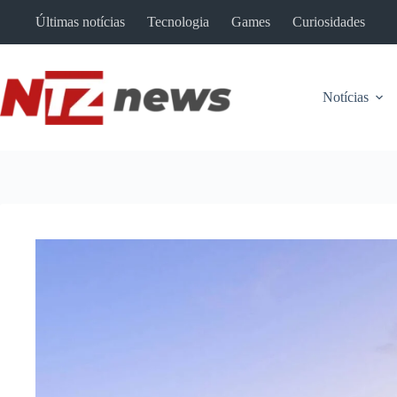
Pular
Últimas notícias
Tecnologia
Games
Curiosidades
para
o
conteúdo
Notícias