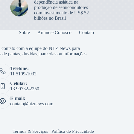
dependência asiática na
produção de semicondutores
com investimento de US$ 52
bilhões no Brasil
Sobre
Anuncie Conosco
Contato
 contato com a equipe do NTZ News para
s de pautas, dúvidas, parcerias ou informações.
Telefone:
11 5199-1032
Celular:
13 99732-2250
E-mail:
contato@ntznews.com
Termos & Serviços
|
Política de Privacidade