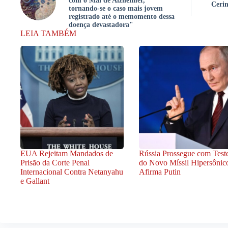
com o Mal de Alzheimer,
Cerim
tornando-se o caso mais jovem
registrado até o memomento dessa
doença devastadora"
LEIA TAMBÉM
EUA Rejeitam Mandados de
Rússia Prossegue com Test
Prisão da Corte Penal
do Novo Míssil Hipersônic
Internacional Contra Netanyahu
Afirma Putin
e Gallant