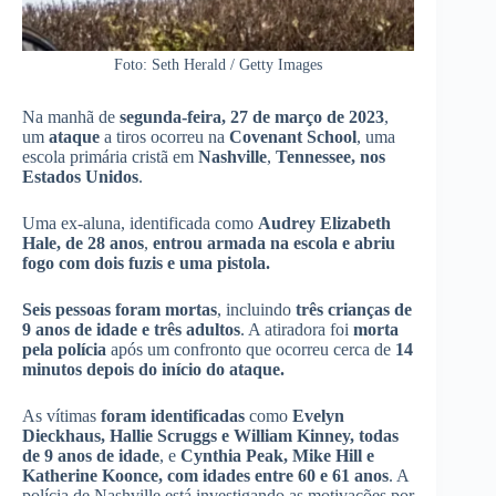
Foto: Seth Herald / Getty Images
Na manhã de
segunda-feira, 27 de março de 2023
,
um
ataque
a tiros ocorreu na
Covenant School
, uma
escola primária cristã em
Nashville
,
Tennessee, nos
Estados Unidos
.
Uma ex-aluna, identificada como
Audrey Elizabeth
Hale, de 28 anos
,
entrou armada na escola e abriu
fogo com dois fuzis e uma pistola.
Seis pessoas foram mortas
, incluindo
três crianças de
9 anos de idade e três adultos
. A atiradora foi
morta
pela polícia
após um confronto que ocorreu cerca de
14
minutos depois do início do ataque.
As vítimas
foram identificadas
como
Evelyn
Dieckhaus, Hallie Scruggs e William Kinney, todas
de 9 anos de idade
, e
Cynthia Peak, Mike Hill e
Katherine Koonce, com idades entre 60 e 61 anos
. A
polícia de Nashville está investigando as motivações por