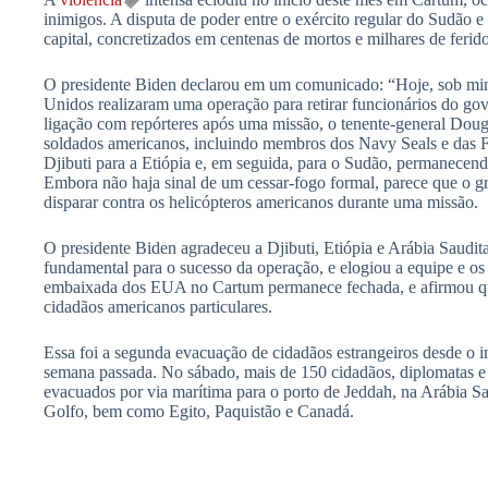
inimigos. A disputa de poder entre o exército regular do Sudão
capital, concretizados em centenas de mortos e milhares de ferido
O presidente Biden declarou em um comunicado: “Hoje, sob minh
Unidos realizaram uma operação para retirar funcionários do 
ligação com repórteres após uma missão, o tenente-general Dou
soldados americanos, incluindo membros dos Navy Seals e das F
Djibuti para a Etiópia e, em seguida, para o Sudão, permanecen
Embora não haja sinal de um cessar-fogo formal, parece que o g
disparar contra os helicópteros americanos durante uma missão.
O presidente Biden agradeceu a Djibuti, Etiópia e Arábia Saudit
fundamental para o sucesso da operação, e elogiou a equipe e o
embaixada dos EUA no Cartum permanece fechada, e afirmou qu
cidadãos americanos particulares.
Essa foi a segunda evacuação de cidadãos estrangeiros desde o in
semana passada. No sábado, mais de 150 cidadãos, diplomatas e 
evacuados por via marítima para o porto de Jeddah, na Arábia Sa
Golfo, bem como Egito, Paquistão e Canadá.