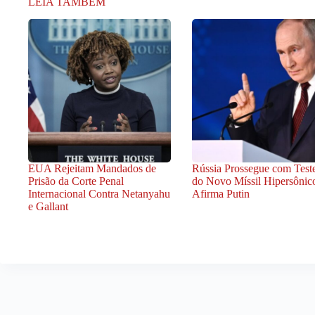
LEIA TAMBÉM
EUA Rejeitam Mandados de
Rússia Prossegue com Test
Prisão da Corte Penal
do Novo Míssil Hipersônic
Internacional Contra Netanyahu
Afirma Putin
e Gallant