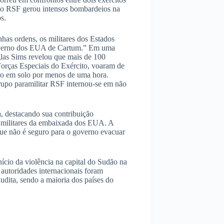
 e o RSF gerou intensos bombardeios na
s.
as ordens, os militares dos Estados
governo dos EUA de Cartum.” Em uma
glas Sims revelou que mais de 100
orças Especiais do Exército, voaram de
do em solo por menos de uma hora.
rupo paramilitar RSF internou-se em não
a, destacando sua contribuição
s militares da embaixada dos EUA. A
e não é seguro para o governo evacuar
ício da violência na capital do Sudão na
autoridades internacionais foram
udita, sendo a maioria dos países do