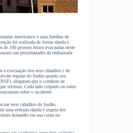
omatas americanos e suas famílias de
eração foi realizada de forma rápida e
s de 100 pessoas foram evacuadas neste
usaram nas proximidades da embaixada
m a evacuação dos seus cidadãos e de
xército regular do Sudão quanto seu
 (RSF), alegaram que o comboio de
que retornar. Cada lado culpado ou outro
nunciaram sobre o incidente.
acuar seus cidadãos do Sudão,
ir uma retirada rápida e segura dos
riores holandês em sua conta no
orreu em confrontos entre dois exércitos