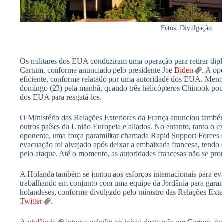
Fotos: Divulgação
Os militares dos EUA conduziram uma operação para retirar dipl
Cartum, conforme anunciado pelo presidente Joe
Biden
. A op
eficiente, conforme relatado por uma autoridade dos EUA. Meno
domingo (23) pela manhã, quando três helicópteros Chinook po
dos EUA para resgatá-los.
O Ministério das Relações Exteriores da França anunciou també
outros países da União Europeia e aliados. No entanto, tanto o e
oponente, uma força paramilitar chamada Rapid Support Forces
evacuação foi alvejado após deixar a embaixada francesa, tendo 
pelo ataque. Até o momento, as autoridades francesas não se pro
A Holanda também se juntou aos esforços internacionais para ev
trabalhando em conjunto com uma equipe da Jordânia para garant
holandeses, conforme divulgado pelo ministro das Relações Exte
Twitter
.
A
violência
intensa eclodiu no início deste mês em Cartum, oc