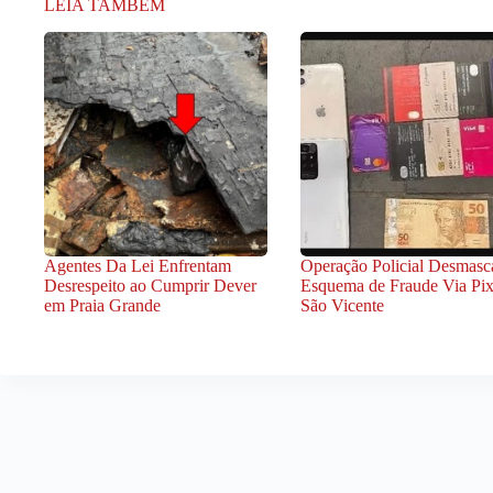
LEIA TAMBÉM
Agentes Da Lei Enfrentam
Operação Policial Desmasc
Desrespeito ao Cumprir Dever
Esquema de Fraude Via Pi
em Praia Grande
São Vicente