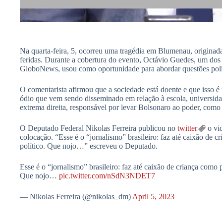
Na quarta-feira, 5, ocorreu uma tragédia em Blumenau, originada
feridas. Durante a cobertura do evento, Octávio Guedes, um dos
GloboNews, usou como oportunidade para abordar questões polí
O comentarista afirmou que a sociedade está doente e que isso 
ódio que vem sendo disseminado em relação à escola, universidad
extrema direita, responsável por levar Bolsonaro ao poder, como 
O Deputado Federal Nikolas Ferreira publicou no
twitter
o vi
colocação. “Esse é o “jornalismo” brasileiro: faz até caixão de 
político. Que nojo…” escreveu o Deputado.
Esse é o “jornalismo” brasileiro: faz até caixão de criança como 
Que nojo…
pic.twitter.com/nSdN3NDET7
— Nikolas Ferreira (@nikolas_dm)
April 5, 2023