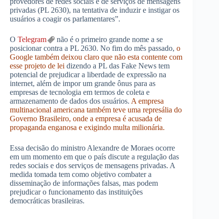
provedores de redes sociais e de serviços de mensagens
privadas (PL 2630), na tentativa de induzir e instigar os
usuários a coagir os parlamentares”.
O
Telegram
não é o primeiro grande nome a se
posicionar contra a PL 2630. No fim do mês passado,
o
Google também deixou claro que não esta contente com
esse projeto de lei
dizendo a PL das Fake News tem
potencial de prejudicar a liberdade de expressão na
internet, além de impor um grande ônus para as
empresas de tecnologia em termos de coleta e
armazenamento de dados dos usuários.
A empresa
multinacional americana também teve uma represália do
Governo Brasileiro, onde a empresa é acusada de
propaganda enganosa e exigindo multa milionária.
Essa decisão do ministro Alexandre de Moraes ocorre
em um momento em que o país discute a regulação das
redes sociais e dos serviços de mensagens privadas. A
medida tomada tem como objetivo combater a
disseminação de informações falsas, mas podem
prejudicar o funcionamento das instituições
democráticas brasileiras.