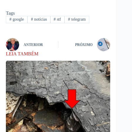
Tags
#
google
#
notícias
#
stf
#
telegram
ANTERIOR
PRÓXIMO
LEIA TAMBÉM