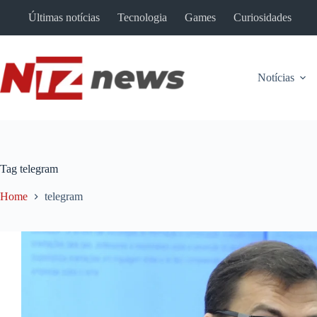
Pular
Últimas notícias
Tecnologia
Games
Curiosidades
para
o
conteúdo
Notícias
Tag
telegram
Home
telegram