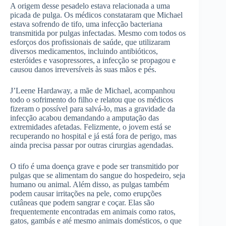
A origem desse pesadelo estava relacionada a uma
picada de pulga. Os médicos constataram que Michael
estava sofrendo de tifo, uma infecção bacteriana
transmitida por pulgas infectadas. Mesmo com todos os
esforços dos profissionais de saúde, que utilizaram
diversos medicamentos, incluindo antibióticos,
esteróides e vasopressores, a infecção se propagou e
causou danos irreversíveis às suas mãos e pés.
J’Leene Hardaway, a mãe de Michael, acompanhou
todo o sofrimento do filho e relatou que os médicos
fizeram o possível para salvá-lo, mas a gravidade da
infecção acabou demandando a amputação das
extremidades afetadas. Felizmente, o jovem está se
recuperando no hospital e já está fora de perigo, mas
ainda precisa passar por outras cirurgias agendadas.
O tifo é uma doença grave e pode ser transmitido por
pulgas que se alimentam do sangue do hospedeiro, seja
humano ou animal. Além disso, as pulgas também
podem causar irritações na pele, como erupções
cutâneas que podem sangrar e coçar. Elas são
frequentemente encontradas em animais como ratos,
gatos, gambás e até mesmo animais domésticos, o que