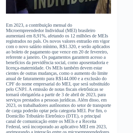
Em 2023, a contribuição mensal do
Microempreendedor Individual (MEI) brasileiro
aumentará em 8,91%, afetando os 12 milhões de MEIs
registrados no país. Os novos valores entrarão em vigor
com o novo salário mínimo, R$1.320, e serão aplicados
ao boleto de pagamento que vence em 20 de fevereiro,
referente a janeiro. Os pagamentos garantem acesso a
benefícios da previdência social, como aposentadoria e
licença-maternidade. Os MEIs também devem estar
cientes de outras mudanças, como o aumento do limite
anual de faturamento para R$144.000 e a exclusão do
CPF do nome empresarial do MEI, que será substituído
pelo CNPJ. A emissão de notas fiscais eletrônicas se
tornará obrigatória a partir de 3 de abril de 2023, para
serviços prestados a pessoas jurídicas. Além disso, em
2023, os trabalhadores autônomos do setor de transporte
de carga poderão optar pela categoria MEI. Por fim, o
Domicílio Tributário Eletrônico (DTE), o principal
canal de comunicação entre os MEIs e a Receita
Federal, será incorporado ao aplicativo MEI em 2023,
aprimorando a interação entre os microempreendedores