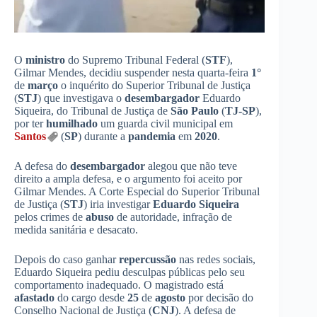
O
ministro
do Supremo Tribunal Federal (
STF
),
Gilmar Mendes, decidiu suspender nesta quarta-feira
1°
de
março
o inquérito do Superior Tribunal de Justiça
(
STJ
) que investigava o
desembargador
Eduardo
Siqueira, do Tribunal de Justiça de
São Paulo
(
TJ-SP
),
por ter
humilhado
um guarda civil municipal em
Santos
(
SP
) durante a
pandemia
em
2020
.
A defesa do
desembargador
alegou que não teve
direito a ampla defesa, e o argumento foi aceito por
Gilmar Mendes. A Corte Especial do Superior Tribunal
de Justiça (
STJ
) iria investigar
Eduardo Siqueira
pelos crimes de
abuso
de autoridade, infração de
medida sanitária e desacato.
Depois do caso ganhar
repercussão
nas redes sociais,
Eduardo Siqueira pediu desculpas públicas pelo seu
comportamento inadequado. O magistrado está
afastado
do cargo desde
25
de
agosto
por decisão do
Conselho Nacional de Justiça (
CNJ
). A defesa de