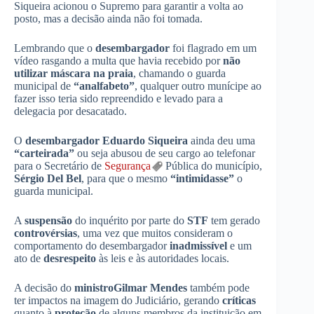
Siqueira acionou o Supremo para garantir a volta ao
posto, mas a decisão ainda não foi tomada.
Lembrando que o
desembargador
foi flagrado em um
vídeo rasgando a multa que havia recebido por
não
utilizar máscara na praia
, chamando o guarda
municipal de
“analfabeto”
, qualquer outro munícipe ao
fazer isso teria sido repreendido e levado para a
delegacia por desacatado.
O
desembargador Eduardo Siqueira
ainda deu uma
“carteirada”
ou seja abusou de seu cargo ao telefonar
para o Secretário de
Segurança
Pública do município,
Sérgio Del Bel
, para que o mesmo
“intimidasse”
o
guarda municipal.
A
suspensão
do inquérito por parte do
STF
tem gerado
controvérsias
, uma vez que muitos consideram o
comportamento do desembargador
inadmissível
e um
ato de
desrespeito
às leis e às autoridades locais.
A decisão do
ministro
Gilmar Mendes
também pode
ter impactos na imagem do Judiciário, gerando
críticas
quanto à
proteção
de alguns membros da instituição em