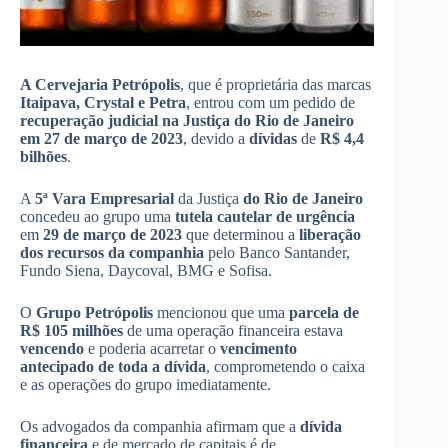
A Cervejaria Petrópolis
, que é proprietária das marcas
Itaipava, Crystal e Petra
, entrou com um pedido de
recuperação judicial na Justiça do Rio de Janeiro
em 27 de março de 2023
, devido a
dívidas
de
R$ 4,4
bilhões
.
A
5ª Vara Empresarial
da Justiça
do Rio de Janeiro
concedeu ao grupo uma
tutela cautelar de urgência
em
29 de março de 2023
que determinou a
liberação
dos recursos da companhia
pelo Banco Santander,
Fundo Siena, Daycoval, BMG e Sofisa.
O
Grupo Petrópolis
mencionou que uma
parcela de
R$ 105 milhões
de uma operação financeira estava
vencendo
e poderia acarretar o
vencimento
antecipado de toda a dívida
, comprometendo o caixa
e as operações do grupo imediatamente.
Os advogados da companhia afirmam que a
dívida
financeira
e de mercado de capitais é de