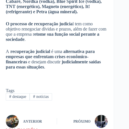
Cabaré, Nordka (vodka), Blue Spirit Ice (vodka),
TNT (energético), Magneto (energético), It!
(refrigerante) e Petra (água mineral).
O processo de recuperação judicia
l tem como
objetivo renegociar dívidas e prazos, além de fazer com
que a empresa r
etome sua função social perante a
sociedade
.
A
recuperação judicial
é uma
alternativa para
empresas que enfrentam crises econômico-
financeiras
e desejam discutir
judicialmente saídas
para essas situações
.
Tags
#
destaque
#
notícias
ANTERIOR
PRÓXIMO