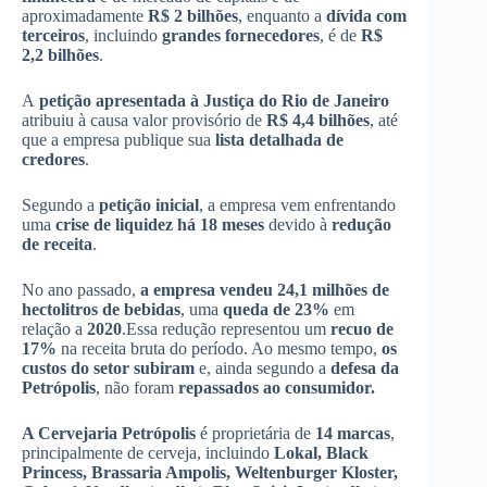
aproximadamente
R$ 2 bilhões
, enquanto a
dívida com
terceiros
, incluindo
grandes fornecedores
, é de
R$
2,2 bilhões
.
A
petição apresentada à Justiça do Rio de Janeiro
atribuiu à causa valor provisório de
R$ 4,4 bilhões
, até
que a empresa publique sua
lista detalhada de
credores
.
Segundo a
petição inicial
, a empresa vem enfrentando
uma
crise de liquidez há 18 meses
devido à
redução
de receita
.
No ano passado,
a empresa vendeu 24,1 milhões de
hectolitros de bebidas
, uma
queda de 23%
em
relação a
2020
.Essa redução representou um
recuo de
17%
na receita bruta do período. Ao mesmo tempo,
os
custos do setor subiram
e, ainda segundo a
defesa da
Petrópolis
, não foram
repassados ao consumidor.
A Cervejaria Petrópolis
é proprietária de
14 marcas
,
principalmente de cerveja, incluindo
Lokal, Black
Princess, Brassaria Ampolis, Weltenburger Kloster,