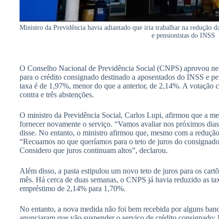
Ministro da Previdência havia adiantado que iria trabalhar na redução d
e pensionistas do INSS
O Conselho Nacional de Previdência Social (CNPS) aprovou nesta
para o crédito consignado destinado a aposentados do INSS e pen
taxa é de 1,97%, menor do que a anterior, de 2,14%. A votação 
contra e três abstenções.
O ministro da Previdência Social, Carlos Lupi, afirmou que a me
fornecer novamente o serviço. “Vamos avaliar nos próximos dia
disse. No entanto, o ministro afirmou que, mesmo com a redução, 
“Recuamos no que queríamos para o teto de juros do consignado
Considero que juros continuam altos”, declarou.
Além disso, a pasta estipulou um novo teto de juros para os cart
mês. Há cerca de duas semanas, o CNPS já havia reduzido as tax
empréstimo de 2,14% para 1,70%.
No entanto, a nova medida não foi bem recebida por alguns banco
anunciaram que vão suspender o serviço de crédito consignado: B