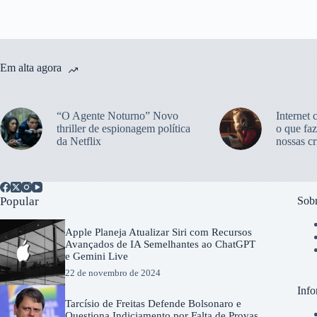
Em alta agora
“O Agente Noturno” Novo
Internet 
thriller de espionagem política
o que faz
da Netflix
nossas cr
Popular
Sobr
Apple Planeja Atualizar Siri com Recursos
Avançados de IA Semelhantes ao ChatGPT
e Gemini Live
22 de novembro de 2024
Info
Tarcísio de Freitas Defende Bolsonaro e
Questiona Indiciamento por Falta de Provas