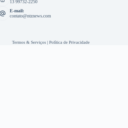
13 99732-2250
E-mail:
contato@ntznews.com
Termos & Serviços
|
Política de Privacidade