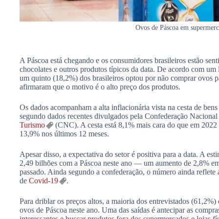
Ovos de Páscoa em supermerc
A Páscoa está chegando e os consumidores brasileiros estão sen
chocolates e outros produtos típicos da data. De acordo com um
um quinto (18,2%) dos brasileiros optou por não comprar ovos pa
afirmaram que o motivo é o alto preço dos produtos.
Os dados acompanham a alta inflacionária vista na cesta de bens 
segundo dados recentes divulgados pela Confederação Nacional
Turismo
(CNC). A cesta está 8,1% mais cara do que em 2022 
13,9% nos últimos 12 meses.
Apesar disso, a expectativa do setor é positiva para a data. A es
2,49 bilhões com a Páscoa neste ano — um aumento de 2,8% e
passado. Ainda segundo a confederação, o número ainda reflet
de
Covid-19
.
Para driblar os preços altos, a maioria dos entrevistados (61,2%
ovos de Páscoa neste ano. Uma das saídas é antecipar as compr
interessantes e buscar produtos fora dos supermercados e lojas fí