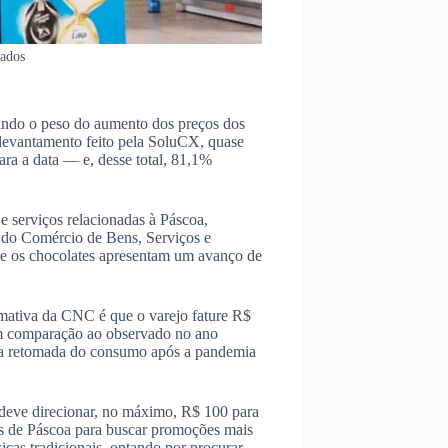
ados
tindo o peso do aumento dos preços dos
 levantamento feito pela SoluCX, quase
ra a data — e, desse total, 81,1%
e serviços relacionadas à Páscoa,
 do Comércio de Bens, Serviços e
e os chocolates apresentam um avanço de
timativa da CNC é que o varejo fature R$
m comparação ao observado no ano
e a retomada do consumo após a pandemia
) deve direcionar, no máximo, R$ 100 para
as de Páscoa para buscar promoções mais
sicas tradicionais, optando por procurar