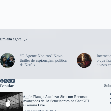
Em alta agora
“O Agente Noturno” Novo
Internet 
thriller de espionagem política
o que faz
da Netflix
nossas cr
Popular
Sobr
Apple Planeja Atualizar Siri com Recursos
Avançados de IA Semelhantes ao ChatGPT
e Gemini Live
22 de novembro de 2024