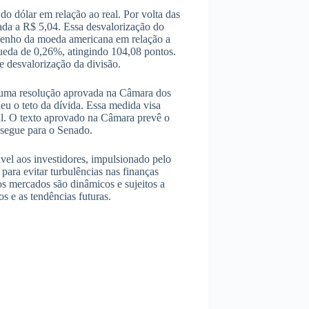
 dólar em relação ao real. Por volta das
da a R$ 5,04. Essa desvalorização do
enho da moeda americana em relação a
ueda de 0,26%, atingindo 104,08 pontos.
e desvalorização da divisão.
i uma resolução aprovada na Câmara dos
eu o teto da dívida. Essa medida visa
al. O texto aprovado na Câmara prevê o
 segue para o Senado.
vel aos investidores, impulsionado pelo
ara evitar turbulências nas finanças
s mercados são dinâmicos e sujeitos a
s e as tendências futuras.