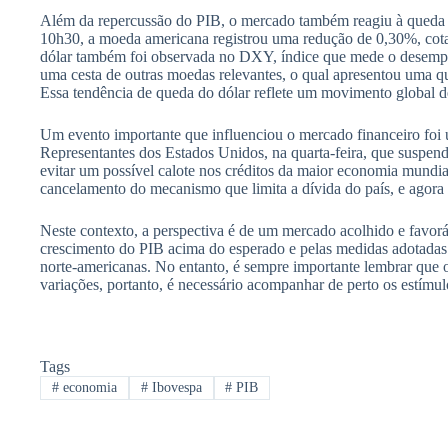
Além da repercussão do PIB, o mercado também reagiu à queda do
10h30, a moeda americana registrou uma redução de 0,30%, cota
dólar também foi observada no DXY, índice que mede o desemp
uma cesta de outras moedas relevantes, o qual apresentou uma q
Essa tendência de queda do dólar reflete um movimento global d
Um evento importante que influenciou o mercado financeiro fo
Representantes dos Estados Unidos, na quarta-feira, que suspend
evitar um possível calote nos créditos da maior economia mundi
cancelamento do mecanismo que limita a dívida do país, e agora
Neste contexto, a perspectiva é de um mercado acolhido e favorá
crescimento do PIB acima do esperado e pelas medidas adotadas p
norte-americanas. No entanto, é sempre importante lembrar que o
variações, portanto, é necessário acompanhar de perto os estímulo
Tags
#
economia
#
Ibovespa
#
PIB