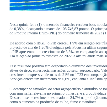
Nesta quinta-feira (1), o mercado financeiro recebeu boas notíci
de 0,38%, alcançando a marca de 108.746,83 pontos. O principa
do Produto Interno Bruto (PIB) do primeiro trimestre de 2023 (1
De acordo com o IBGE, o PIB cresceu 1,9% em relação aos três 
projeção de alta de 1,26% divulgada pela Focus na última segun
o PIB apresentou um crescimento de 3,3% em comparação aos qua
Em relação ao primeiro trimestre de 2022, a alta foi ainda mais s
Esse resultado positivo tem despertado o otimismo dos investido
ativos de risco, em especial nas ações do setor agropecuário. Val
crescimento expressivo de mais de 21% no 1T23 em comparação co
Serviços obteve um incremento de 0,6%, enquanto a Indústria 
O desempenho favorável do setor agropecuário é atribuído ao b
com uma safra relevante no primeiro trimestre, e à produtivida
Destacam-se o crescimento estimado de 24,7% na produção anual 
como o aumento na produção de milho, fumo e mandioca.