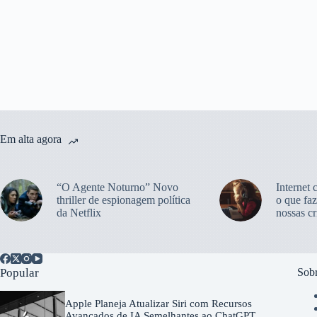
Em alta agora
“O Agente Noturno” Novo
Internet 
thriller de espionagem política
o que faz
da Netflix
nossas cr
Popular
Sobr
Apple Planeja Atualizar Siri com Recursos
Avançados de IA Semelhantes ao ChatGPT