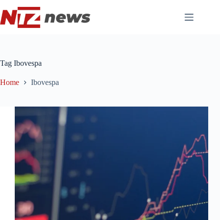
Pular
para
o
conteúdo
Tag
Ibovespa
Home
Ibovespa