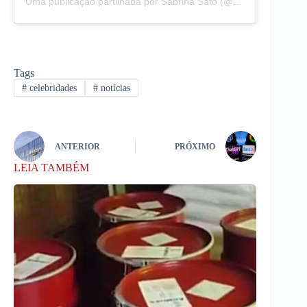
Uma publicação partilhada por Sabrina Sato (@sabrinasato)
Tags
#
celebridades
#
notícias
ANTERIOR
PRÓXIMO
LEIA TAMBÉM