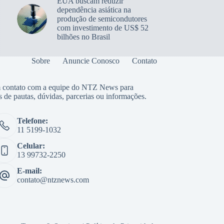
EUA buscam reduzir
dependência asiática na
produção de semicondutores
com investimento de US$ 52
bilhões no Brasil
Sobre
Anuncie Conosco
Contato
 contato com a equipe do NTZ News para
s de pautas, dúvidas, parcerias ou informações.
Telefone:
11 5199-1032
Celular:
13 99732-2250
E-mail:
contato@ntznews.com