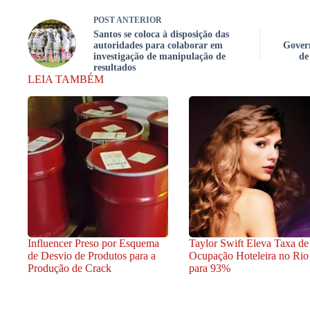
POST
ANTERIOR
Santos se coloca à disposição das
autoridades para colaborar em
Govern
investigação de manipulação de
de
resultados
LEIA TAMBÉM
Influencer Preso por Esquema
Taylor Swift Eleva Taxa de
de Desvio de Produtos para a
Ocupação Hoteleira no Rio
Produção de Crack
para 93%